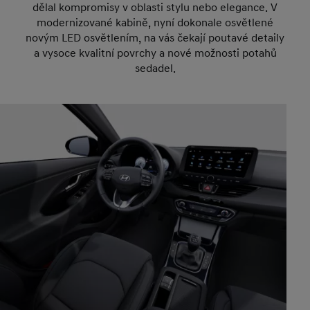
dělal kompromisy v oblasti stylu nebo elegance. V
modernizované kabině, nyní dokonale osvětlené
novým LED osvětlením, na vás čekají poutavé detaily
a vysoce kvalitní povrchy a nové možnosti potahů
sedadel.