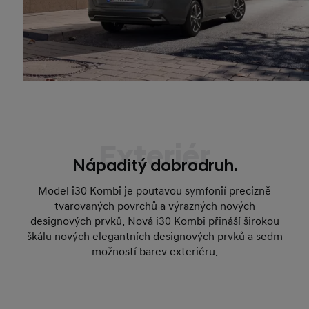
Exteriér
Nápaditý dobrodruh.
Model i30 Kombi je poutavou symfonií precizně
tvarovaných povrchů a výrazných nových
designových prvků. Nová i30 Kombi přináší širokou
škálu nových elegantních designových prvků a sedm
možností barev exteriéru.