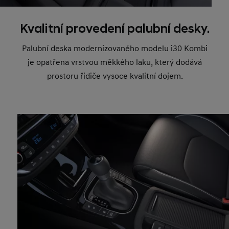
Kvalitní provedení palubní desky.
Palubní deska modernizovaného modelu i30 Kombi
je opatřena vrstvou měkkého laku, který dodává
prostoru řidiče vysoce kvalitní dojem.