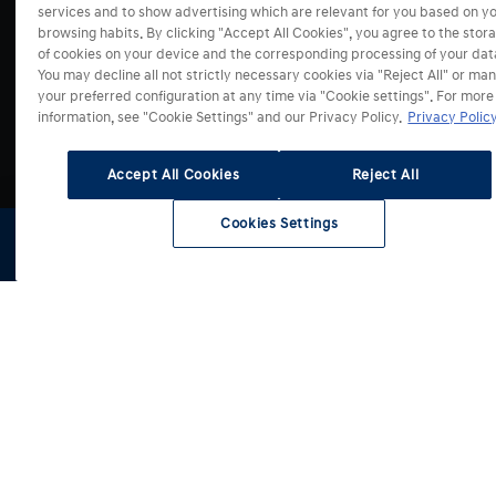
Select Country
IONIQ 5 N
services and to show advertising which are relevant for you based on y
browsing habits. By clicking "Accept All Cookies", you agree to the stor
IONIQ 6
of cookies on your device and the corresponding processing of your dat
IONIQ 6 N
You may decline all not strictly necessary cookies via "Reject All" or ma
IONIQ 9
your preferred configuration at any time via "Cookie settings". For more
information, see "Cookie Settings" and our Privacy Policy.
Privacy Policy
STARIA Hybrid
STARIA Electric
Accept All Cookies
Reject All
Ⓒ 2026 Hyundai Motor Czech s.r.o. | Všechna práva
NEXO
vyhrazena
Cookies Settings
Obchodní podmínky
Ochrana osobních údajů
Zásady používání cookies
Správa souhlasů
Cookies Settings