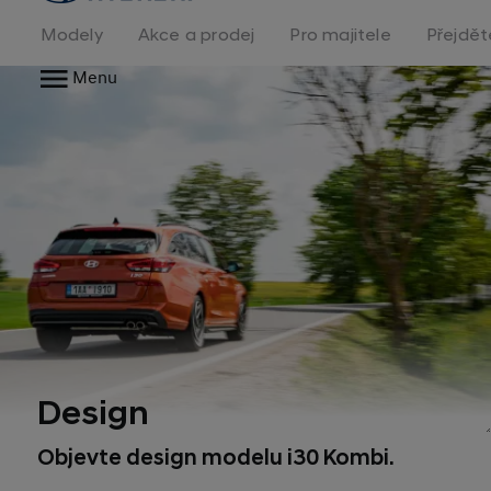
na
homepage
Modely
Akce a prodej
Pro majitele
Přejdět
Menu
Design
Objevte design modelu i30 Kombi.