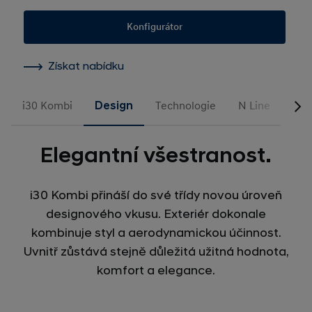
Konfigurátor
Získat nabídku
i30 Kombi
Design
Technologie
N Line
Fin
Elegantní všestranost.
i30 Kombi přináší do své třídy novou úroveň
designového vkusu. Exteriér dokonale
kombinuje styl a aerodynamickou účinnost.
Uvnitř zůstává stejně důležitá užitná hodnota,
komfort a elegance.