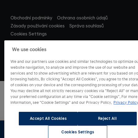
Obchodní podmínky
Ochrana osobních údajů
Zásady používání cookies
Správa souhlasů
Cookies Settings
We use cookies
We and our partners use cookies and similar technologies to optimize o
website navigation, to analyze and improve the use of our website and
services and to show advertising which are relevant for you based on y
browsing habits. By clicking "Accept All Cookies", you agree to the stor
of cookies on your device and the corresponding processing of your dat
You may decline all not strictly necessary cookies via "Reject All" or ma
your preferred configuration at any time via "Cookie settings". For more
information, see "Cookie Settings" and our Privacy Policy.
Privacy Policy
Accept All Cookies
Reject All
Cookies Settings