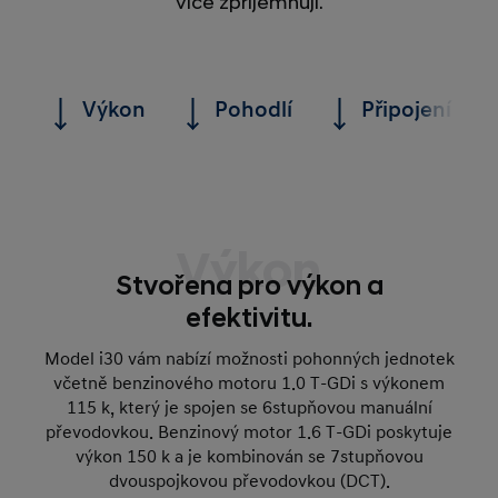
více zpříjemňují.
Výkon
Pohodlí
Připojení
Výkon
Stvořena pro výkon a
efektivitu.
Model i30 vám nabízí možnosti pohonných jednotek
včetně benzinového motoru 1.0 T‑GDi s výkonem
115 k, který je spojen se 6stupňovou manuální
převodovkou. Benzinový motor 1.6 T‑GDi poskytuje
výkon 150 k a je kombinován se 7stupňovou
dvouspojkovou převodovkou (DCT).