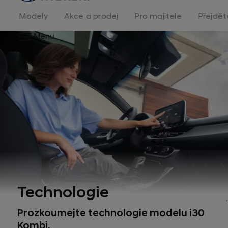
na
homepage
Modely
Akce a prodej
Pro majitele
Přejdět
Menu
Technologie
Prozkoumejte technologie modelu i30
Kombi.