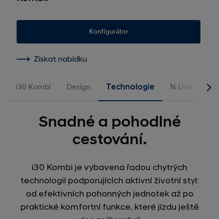
Konfigurátor
Získat nabídku
i30 Kombi
Design
Technologie
N Line
Fi
Snadné a pohodlné
cestování.
i30 Kombi je vybavena řadou chytrých
technologií podporujících aktivní životní styl:
od efektivních pohonných jednotek až po
praktické komfortní funkce, které jízdu ještě