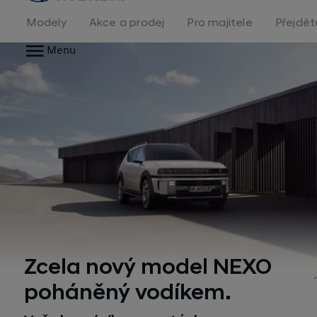
na
homepage
Modely
Akce a prodej
Pro majitele
Přejdět
Menu
Zcela nový model NEXO
poháněný vodíkem.