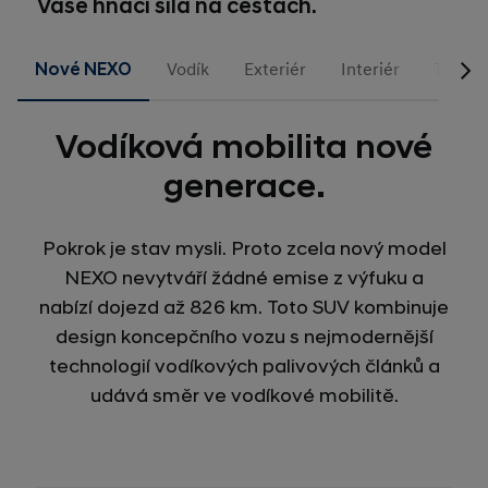
Vaše hnací síla na cestách.
Nové NEXO
Vodík
Exteriér
Interiér
Techno
Vodíková mobilita nové
generace.
Pokrok je stav mysli. Proto zcela nový model
NEXO nevytváří žádné emise z výfuku a
nabízí dojezd až 826 km. Toto SUV kombinuje
design koncepčního vozu s nejmodernější
technologií vodíkových palivových článků a
udává směr ve vodíkové mobilitě.