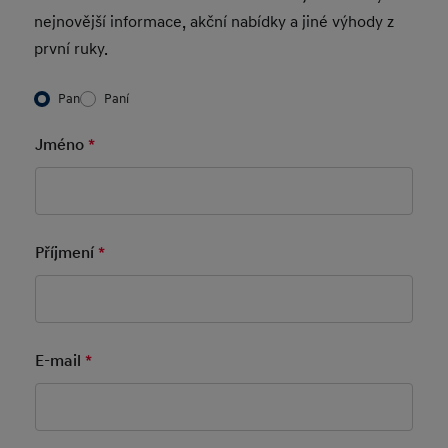
nejnovější informace, akční nabídky a jiné výhody z
první ruky.
Vyberte
Pan
Paní
Jméno
*
Mandatory Field
Příjmení
*
Mandatory Field
E-mail
*
Mandatory Field