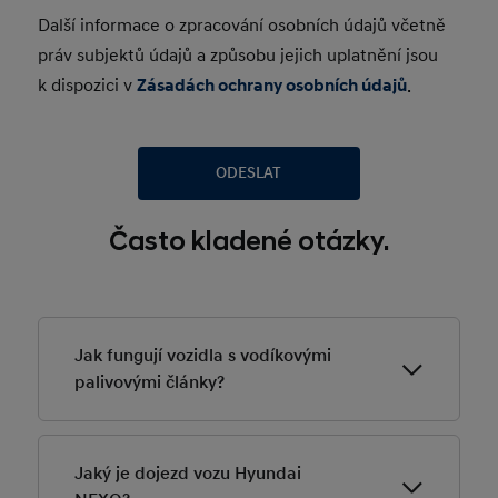
Další informace o zpracování osobních údajů včetně
práv subjektů údajů a způsobu jejich uplatnění jsou
k dispozici v
Zásadách ochrany osobních údajů
.
ODESLAT
Často kladené otázky.
Jak fungují vozidla s vodíkovými
palivovými články?
Vozidla s vodíkovými palivovými články (HFCV) fungují
tak, že přeměňují vodíkový plyn na elektřinu, která
Jaký je dojezd vozu Hyundai
pohání elektromotor. Vodík uložený ve třech nádržích