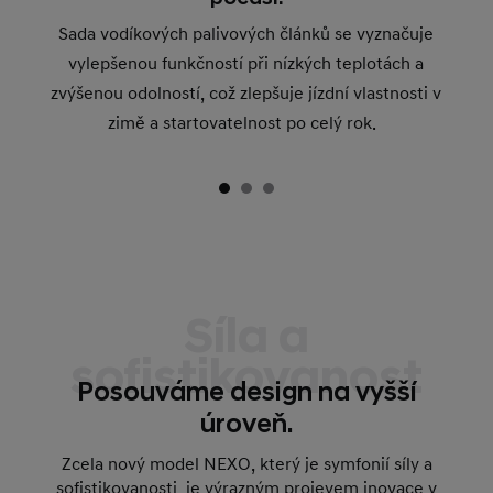
Sada vodíkových palivových článků se vyznačuje
vylepšenou funkčností při nízkých teplotách a
zvýšenou odolností, což zlepšuje jízdní vlastnosti v
zimě a startovatelnost po celý rok.
Síla a
sofistikovanost
Posouváme design na vyšší
úroveň.
Zcela nový model NEXO, který je symfonií síly a
sofistikovanosti, je výrazným projevem inovace v