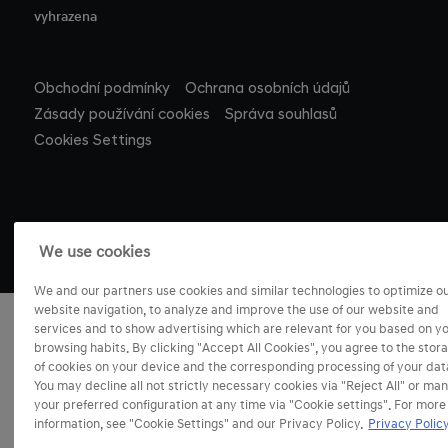
vyhrazena
Obchodní podmínky
Ochrana osobních údajů
Zásady používání cookies
Správa souhlasů
Cookies Settings
We use cookies
We and our partners use cookies and similar technologies to optimize o
website navigation, to analyze and improve the use of our website and
services and to show advertising which are relevant for you based on y
browsing habits. By clicking "Accept All Cookies", you agree to the stor
of cookies on your device and the corresponding processing of your dat
You may decline all not strictly necessary cookies via "Reject All" or ma
your preferred configuration at any time via "Cookie settings". For more
information, see "Cookie Settings" and our Privacy Policy.
Privacy Policy