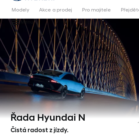
na
homepage
Modely
Akce a prodej
Pro majitele
Přejdět
Menu
Řada Hyundai N
Čistá radost z jízdy.