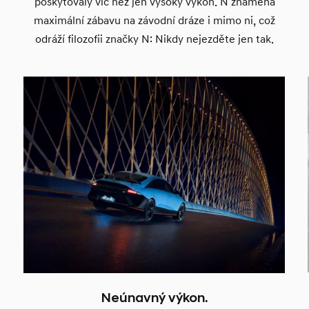
poskytovaly víc než jen vysoký výkon. N znamená
maximální zábavu na závodní dráze i mimo ni, což
odráží filozofii značky N: Nikdy nejezděte jen tak.
Neúnavný výkon.