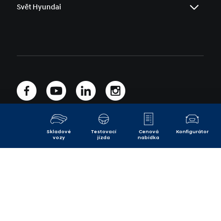
Svět Hyundai
KONA
Fleetový prodej
Dětské příslušenství
Testovací jízda
KONA Hybrid
Zvýhodněné skupiny
Sezónní nabídky
Cenová nabídka
INSTER
Nové auto
Změny údajů v RSV
Kontaktní formulář
Náš příběh
KONA Electric
Elektromobily
Test kvality servisů
Odběr novinek
Blog
TUCSON
Nové SUV
Informace pro nezávislé provozovatele
Operativní leasing
Press
TUCSON Hybrid
Úvěrové financování
Volná místa
TUCSON Plug-in
Hyundai merch
SANTA FE
SANTA FE Plug-in
IONIQ 3
Skladové
Testovací
Cenová
Konfigurátor
IONIQ 5
vozy
jízda
nabídka
Select Country
IONIQ 5 N
IONIQ 6
IONIQ 6 N
IONIQ 9
STARIA Hybrid
STARIA Electric