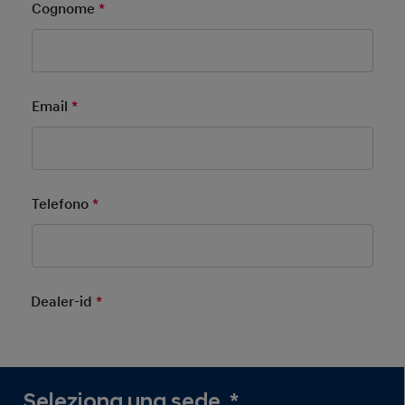
Cognome
*
Mandatory Field
Email
*
Mandatory Field
Telefono
*
Mandatory Field
Dealer-id
*
Mandatory Field
Seleziona una sede.
*