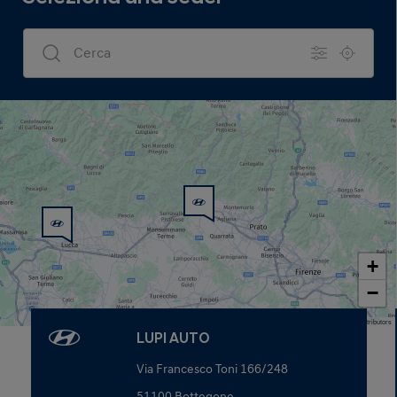
Dealers Search
+
−
Map data © OpenStreetMap contributors
LUPI AUTO
Via Francesco Toni 166/248
51100 Bottegone