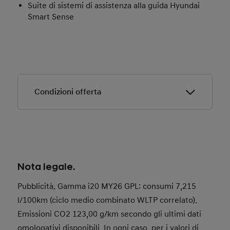
Suite di sistemi di assistenza alla guida Hyundai
Smart Sense
Condizioni offerta
Offerta valida dal 01/08/2026 fino al 31/08/2026.
Esempio di finanziamento:
i20 1.0 T-GDI GPL
Connectline MT MY26.
Nota legale.
Offerta valida per contratti di acquisto sottoscritti
Pubblicità. Gamma i20 MY26 GPL: consumi 7,215
entro il 31/08/2026.
l/100km (ciclo medio combinato WLTP correlato).
Offerta valida con finanziamento Hyundai Plus.
Emissioni CO2 123,00 g/km secondo gli ultimi dati
Offerta valida fino a esaurimento disponibilità
omologativi disponibili. In ogni caso, per i valori di