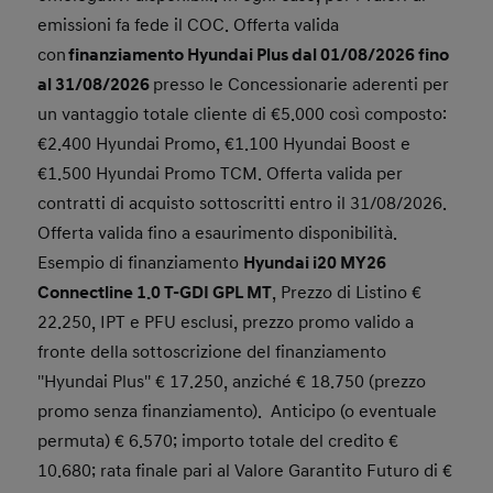
Grazie al contributo di Hyundai Italia e delle
emissioni fa fede il COC. Offerta valida
Concessionarie aderenti.
con
finanziamento Hyundai Plus dal 01/08/2026 fino
I 5.000 Km ad alimentazione GPL sono offerti al
al 31/08/2026
cliente sotto forma di campagna specifica del
presso le Concessionarie aderenti per
valore promozionale di € 300. Distanza
un vantaggio totale cliente di €5.000 così composto:
chilometrica e importo offerto calcolati in base al
€2.400 Hyundai Promo, €1.100 Hyundai Boost e
prezzo medio del GPL di Maggio 2026, di 825,63
€/1.000 L (Fonte prezzi carburante: Ministero
€1.500 Hyundai Promo TCM. Offerta valida per
dell'ambiente e della sicurezza energetica -
contratti di acquisto sottoscritti entro il 31/08/2026.
Maggio 26).
Offerta valida fino a esaurimento disponibilità.
Esempio di finanziamento
Hyundai i20 MY26
Connectline 1.0 T-GDI GPL MT
, Prezzo di Listino €
22.250, IPT e PFU esclusi, prezzo promo valido a
fronte della sottoscrizione del finanziamento
''Hyundai Plus'' € 17.250, anziché € 18.750 (prezzo
promo senza finanziamento). Anticipo (o eventuale
permuta) € 6.570; importo totale del credito €
10.680; rata finale pari al Valore Garantito Futuro di €