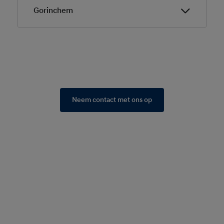
Gorinchem
Neem contact met ons op
H-Point Dordrecht
Mijlweg 31 • 3316BE • DORDRECHT
H-Point Gorinchem
Van Hogendorpweg 6 • 4204 XW • Gorinchem
Neem contact met ons op: