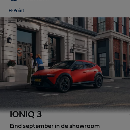
H-Point
Menu
IONIQ 3
Eind september in de showroom