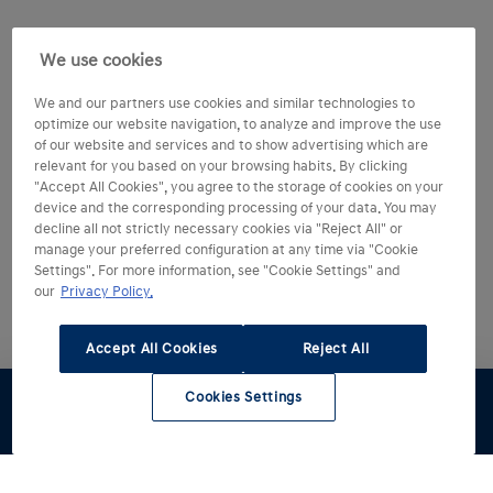
Vestigingsmanager
Marc Ouwe
We use cookies
Sales
Jacco Osk
We and our partners use cookies and similar technologies to
optimize our website navigation, to analyze and improve the use
Service
Maurice va
of our website and services and to show advertising which are
relevant for you based on your browsing habits. By clicking
"Accept All Cookies", you agree to the storage of cookies on your
device and the corresponding processing of your data. You may
decline all not strictly necessary cookies via "Reject All" or
manage your preferred configuration at any time via "Cookie
Settings". For more information, see "Cookie Settings" and
our
Privacy Policy.
Accept All Cookies
Reject All
Cookies Settings
Proefrit
Werkplaats
Offerte
Voorraad