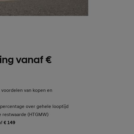
ing vanaf €
 voordelen van kopen en
epercentage over gehele looptijd
e restwaarde (HTGMW)
af
€ 149