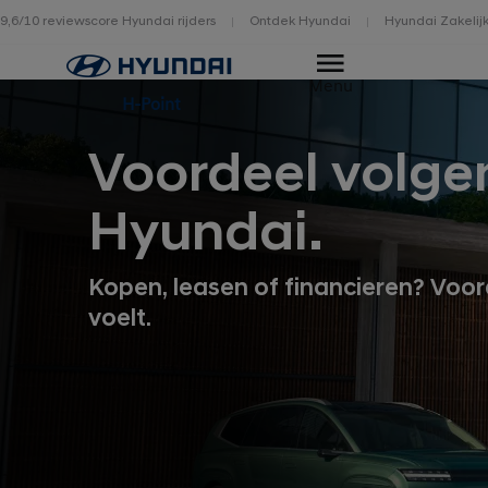
9,6/10 reviewscore Hyundai rijders
Ontdek Hyundai
Hyundai Zakelij
Home
Menu
H-Point
Voordeel volge
Hyundai.
Kopen, leasen of financieren? Voor
voelt.