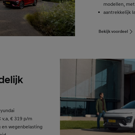
modellen, met 
aantrekkelijk 
Bekijk voordeel
delijk
Hyundai
: v.a. € 319 p/m
g en wegenbelasting
eid