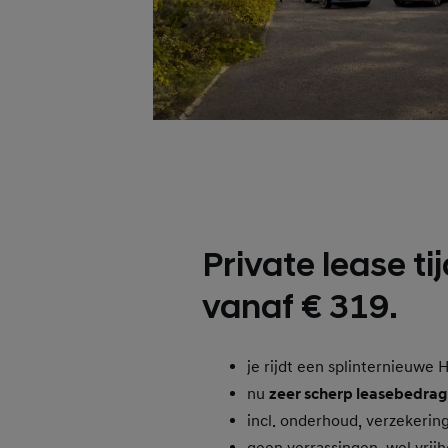
Private lease tij
vanaf € 319.
je rijdt een splinternieuwe 
nu
zeer scherp leasebedrag
incl. onderhoud, verzekerin
geen verrassingen, wel vrijh