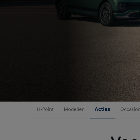
H-Point
Modellen
Acties
Occasio