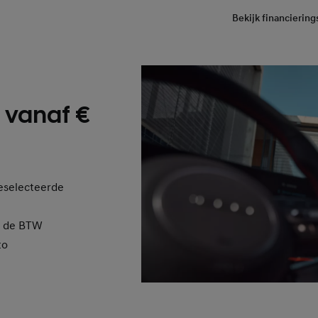
Bekijk financierin
 vanaf €
geselecteerde
n de BTW
to