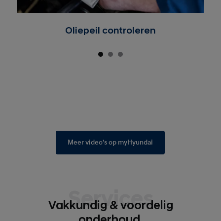
Oliepeil controleren
Meer video’s op myHyundai
Services
Vakkundig & voordelig
onderhoud.