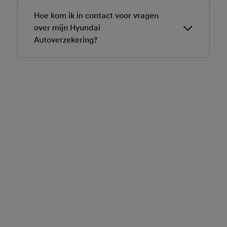
Hoe kom ik in contact voor vragen
over mijn Hyundai
Autoverzekering?
Voor vragen over jouw Hyundai Autoverzekering kun
je terecht op
www.mijnverzekeringsportaal.nl
.