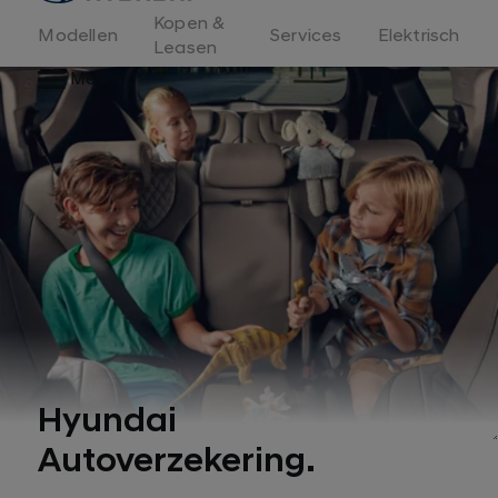
Kopen &
Modellen
Services
Elektrisch
Leasen
Menu
Hyundai
1
Autoverzekering.