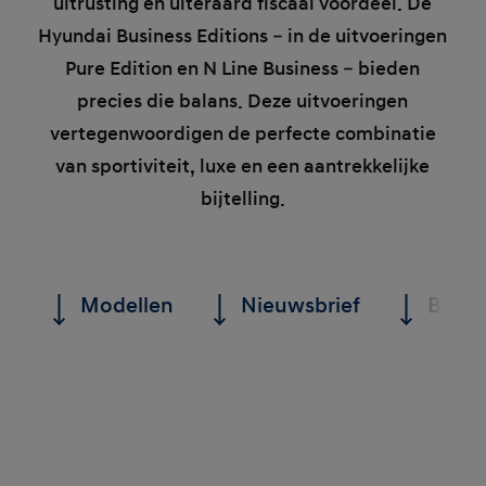
uitrusting en uiteraard fiscaal voordeel. De
Hyundai Business Editions – in de uitvoeringen
Pure Edition en N Line Business – bieden
precies die balans. Deze uitvoeringen
vertegenwoordigen de perfecte combinatie
van sportiviteit, luxe en een aantrekkelijke
bijtelling.
Modellen
Nieuwsbrief
Brochu