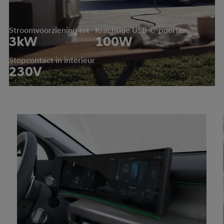
Stroomvoorziening tot
Krachtige USB-C-poorten
3
kW
100
W
Stopcontact in interieur
230
V