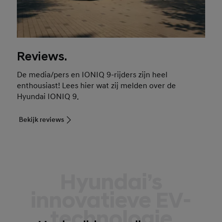
Reviews.
De media/pers en IONIQ 9-rijders zijn heel
enthousiast! Lees hier wat zij melden over de
Hyundai IONIQ 9.
Bekijk reviews
Hyundai’s
innovatieve EV-
technologie