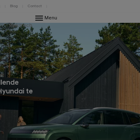
k
Blog
Contact
Menu
Elektrisch
llende
Hyundai te