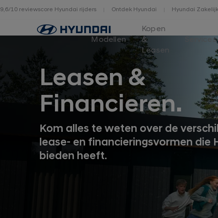
9,6/10 reviewscore Hyundai rijders
Ontdek Hyundai
Hyundai Zakelij
Home
Kopen
Modellen
&
Services
Leasen
Leasen &
Financieren.
Kom alles te weten over de verschi
lease- en financieringsvormen die 
bieden heeft.