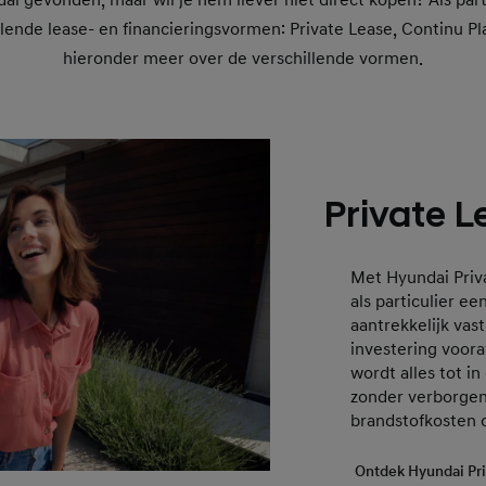
ai gevonden, maar wil je hem liever niet direct kopen? Als parti
ende lease- en financieringsvormen: Private Lease, Continu Pl
hieronder meer over de verschillende vormen.
Private L
Met Hyundai Priv
als particulier e
aantrekkelijk va
investering voora
wordt alles tot in
zonder verborgen
brandstofkosten o
Ontdek Hyundai Pri