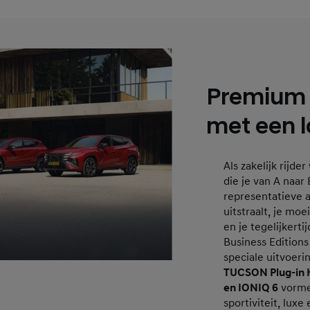
Premium z
met een la
Als zakelijk rijde
die je van A naar
representatieve a
uitstraalt, je moe
en je tegelijkerti
Business Editions
speciale uitvoer
TUCSON Plug-in 
en IONIQ 6
vorme
sportiviteit, luxe