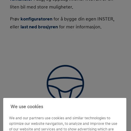
liten bil med store muligheter.
Prøv
konfiguratoren
for å bygge din egen INSTER,
eller
last ned brosjyren
for mer informasjon.
We use cookies
We and our partners use cookies and similar technologies to
optimize our website navigation, to analyze and improve the use
Prøv INSTER selv!
of our website and services and to show advertising which are