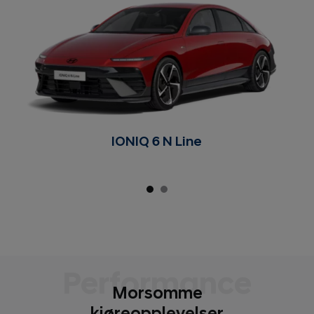
IONIQ 6 N Line
Performance
Morsomme
kjøreopplevelser