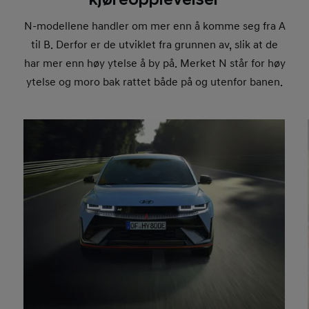
N-modellene handler om mer enn å komme seg fra A
til B. Derfor er de utviklet fra grunnen av, slik at de
har mer enn høy ytelse å by på. Merket N står for høy
ytelse og moro bak rattet både på og utenfor banen.