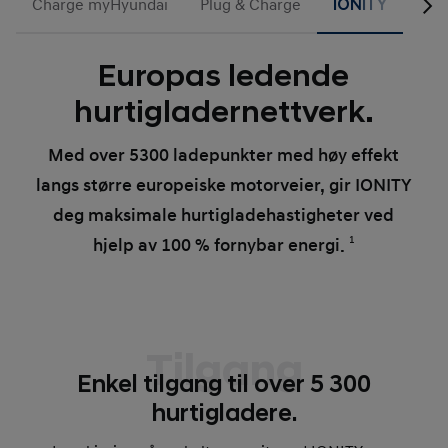
Charge myHyundai
Plug & Charge
IONITY
Grø
Europas ledende
hurtigladernettverk.
Med over 5300 ladepunkter med høy effekt
langs større europeiske motorveier, gir IONITY
deg maksimale hurtigladehastigheter ved
hjelp av 100 % fornybar energi.
1
Tilgang
Enkel tilgang til over 5 300
hurtigladere.