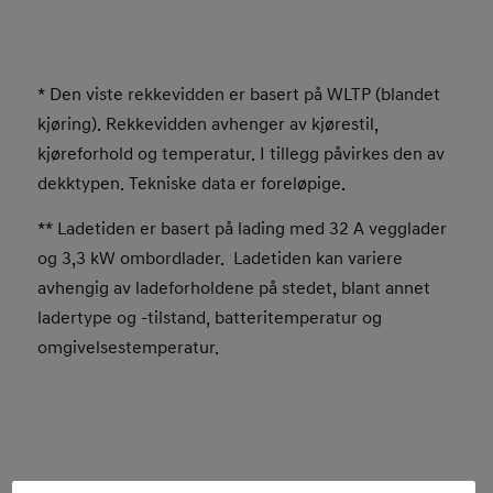
* Den viste rekkevidden er basert på WLTP (blandet
kjøring). Rekkevidden avhenger av kjørestil,
kjøreforhold og temperatur. I tillegg påvirkes den av
dekktypen. Tekniske data er foreløpige.
** Ladetiden er basert på lading med 32 A vegglader
og 3,3 kW ombordlader. Ladetiden kan variere
avhengig av ladeforholdene på stedet, blant annet
ladertype og -tilstand, batteritemperatur og
omgivelsestemperatur.