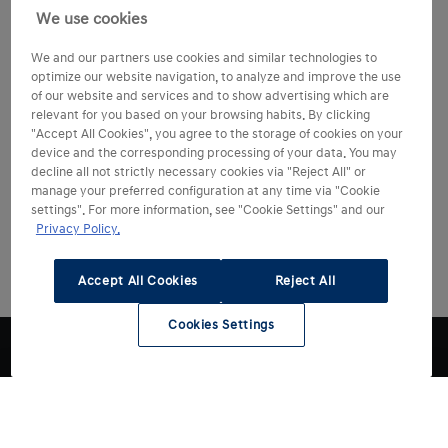
We use cookies
We and our partners use cookies and similar technologies to
optimize our website navigation, to analyze and improve the use
of our website and services and to show advertising which are
relevant for you based on your browsing habits. By clicking
"Accept All Cookies", you agree to the storage of cookies on your
device and the corresponding processing of your data. You may
decline all not strictly necessary cookies via "Reject All" or
manage your preferred configuration at any time via "Cookie
settings". For more information, see "Cookie Settings" and our
Privacy Policy.
Accept All Cookies
Reject All
Cookies Settings
1
Charge myHyundai leveres av Digital Charging Solutions
GmbH (registrert med adressen Rosenstraße 18-19,
10178 Berlin, Germany).
2
Månedsavgiften og ladeprisen varierer avhengig av