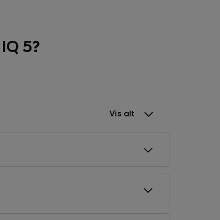
NIQ 5?
Vis alt
og enkelte utvendige
ilens helelektriske