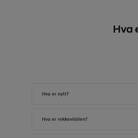
Hva e
Hva er nytt?
I korte trekk har ION
oppgraderinger som v
Hva er rekkevidden?
Oppgraderte IONIQ 5 L