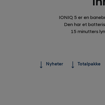
In
IONIQ 5 er en banebry
Den har et batter
15 minutters ly
Nyheter
Totalpakke