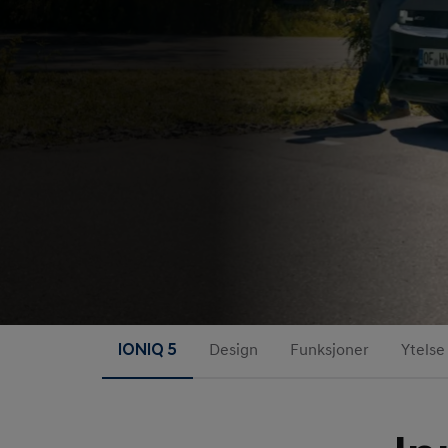
IONIQ 5
Design
Funksjoner
Ytelse