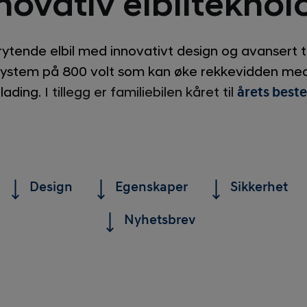
novativ elbilteknol
tende elbil med innovativt design og avansert te
isystem på 800 volt som kan øke rekkevidden m
nlading.
I tillegg er familiebilen kåret til
årets beste
Design
Egenskaper
Sikkerhet
Nyhetsbrev