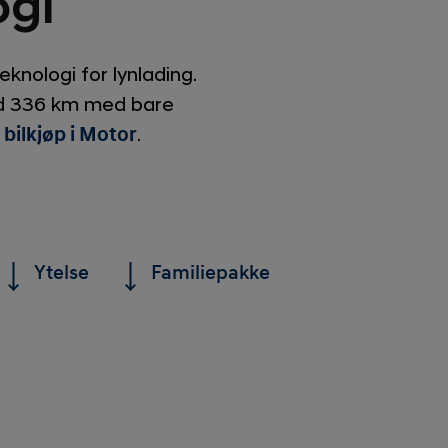
ogi
knologi for lynlading.
ed 336 km med bare
 bilkjøp i Motor
.
Ytelse
Familiepakke