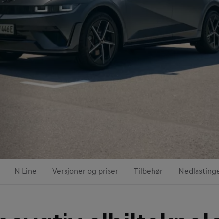
N Line
Versjoner og priser
Tilbehør
Nedlasting