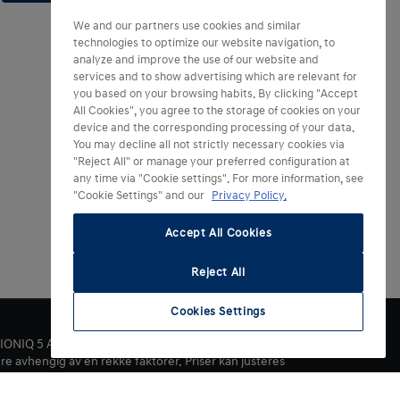
We and our partners use cookies and similar
technologies to optimize our website navigation, to
analyze and improve the use of our website and
services and to show advertising which are relevant for
you based on your browsing habits. By clicking "Accept
All Cookies", you agree to the storage of cookies on your
device and the corresponding processing of your data.
You may decline all not strictly necessary cookies via
"Reject All" or manage your preferred configuration at
any time via "Cookie settings". For more information, see
"Cookie Settings" and our
Privacy Policy.
Accept All Cookies
Reject All
Cookies Settings
. IONIQ 5 AWD Long Range – Strømforbruk: 17,9-19,1
 avhengig av en rekke faktorer. Priser kan justeres