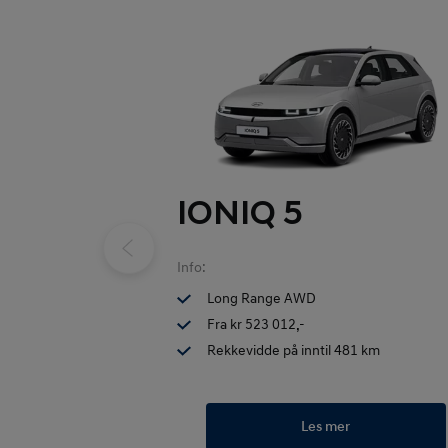
IONIQ 5
Info:
Long Range AWD
Fra kr 523 012,-
Rekkevidde på inntil 481 km
Les mer