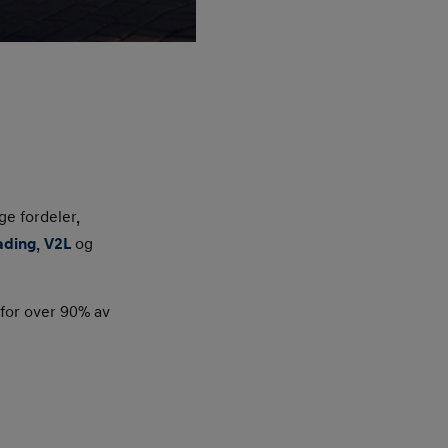
ge fordeler,
lading
,
V2L
og
 for over 90% av