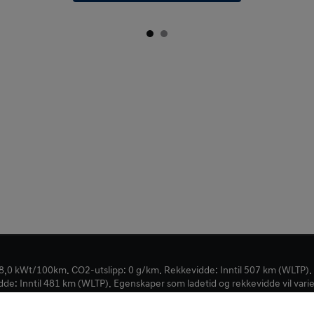
,0 kWt/100km. CO2-utslipp: 0 g/km. Rekkevidde: Inntil 507 km (WLTP)
: Inntil 481 km (WLTP). Egenskaper som ladetid og rekkevidde vil variere
. Alle priser er inkludert leveringstillegg levert Drammen.