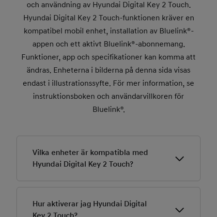
och användning av Hyundai Digital Key 2 Touch.
I bilens infotainmentsystem väljer du sedan
Hyundai Digital Key 2 Touch-funktionen kräver en
[Inställningar] -> [Fordon] -> [Digital nyckel] ->
kompatibel mobil enhet, installation av Bluelink®-
[Smartphone-nyckel]. Klicka på knappen "Spara"
appen och ett aktivt Bluelink®-abonnemang.
för att parkoppla din Digital Key 2 Touch.
Funktioner, app och specifikationer kan komma att
ändras. Enheterna i bilderna på denna sida visas
endast i illustrationssyfte. För mer information, se
instruktionsboken och användarvillkoren för
Bluelink®.
Vilka enheter är kompatibla med
Hyundai Digital Key 2 Touch?
Här finns länkar för att ta reda på om din telefon är
kompatibel:
Hur aktiverar jag Hyundai Digital
Key 2 Touch?
Apple