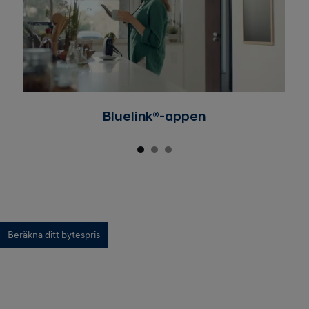
Danmark.
Bluelink®-appen
Beräkna ditt bytespris