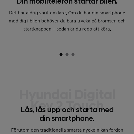
Din mobiltelefon startar bilen.
Det har aldrig varit enklare. Om du har din smartphone
med dig i bilen behöver du bara trycka på bromsen och
startknappen – sedan är du redo att köra.
Hyundai Digital
Key 2 Touch
Lås, lås upp och starta med
din smartphone.
Förutom den traditionella smarta nyckeln kan fordon