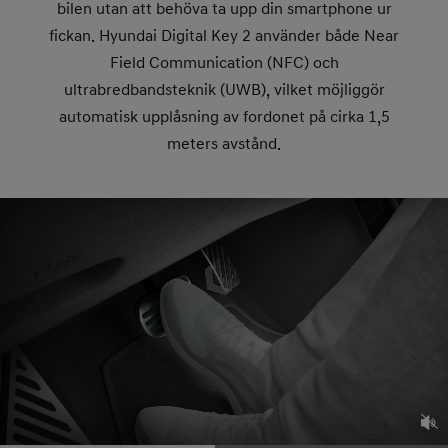
bilen utan att behöva ta upp din smartphone ur
fickan. Hyundai Digital Key 2 använder både Near
Field Communication (NFC) och
ultrabredbandsteknik (UWB), vilket möjliggör
automatisk upplåsning av fordonet på cirka 1,5
meters avstånd.