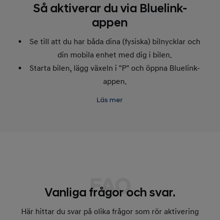
Så aktiverar du via Bluelink-
appen
Se till att du har båda dina (fysiska) bilnycklar och
din mobila enhet med dig i bilen.
Starta bilen, lägg växeln i "P" och öppna Bluelink-
appen.
Appen kommer att visa ett popup-fönster för
Läs mer
registrering av digital nyckel. Klicka på knappen
"Lägg till" i popup-fönstret (alternativt kan du
också välja [Mer] - [Digital fordonsnyckel]). På
nästa sida klickar du på "Registrera digital nyckel".
Aktiveringsprocessen skickas till din plånboksapp.
Följ instruktionerna som visas i din plånboksapp.
FAQ
När parkopplingen har startat, placera din mobila
Vanliga frågor och svar.
enhet på den trådlösa laddningsplattan i ditt
Här hittar du svar på olika frågor som rör aktivering
fordon.