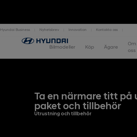
Hyundai Business
Nyhetsbrev
Innovation
Kontakta oss
IONIQ 6 N
Höjdpunkter
Prestanda
Räckvidd och l
Om
Bilmodeller
Köp
Ägare
oss
Ta en närmare titt på 
paket och tillbehör
Utrustning och tillbehör