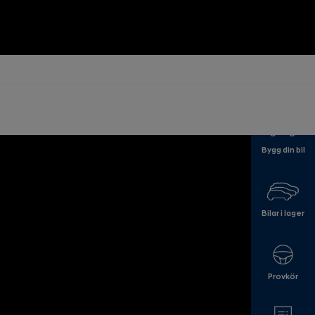
a data & nedladdningar
Bygg din bil
Bilar i lager
Provkör