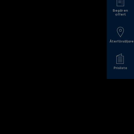
Begär en
offert
Återförsäljare
Prislista