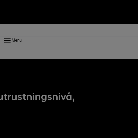
addning
Exteriör
Interiör
Funktioner
Utrustning & tillbehör
Teknisk
Menu
utrustningsnivå,