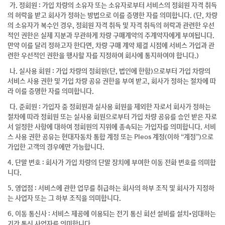
가. 정회원 : 가입 차량의 소유자 또는 소유자로부터 서비스의 정회원 자격 취득
의 허락을 받고 회사가 정하는 방법으로 이를 증명한 자를 의미합니다. (단, 차량
의 소유자가 복수인 경우, 정회원 자격 취득 및 자격 취득의 허락과 관련한 우선
적인 권한은 실제 지분과 무관하게 차량 구매계약의 주계약자에게 부여됩니다.
만약 이를 달리 정하고자 한다면, 차량 구매 계약 체결 시점에 서비스 가입과 관
련한 우선적인 권한을 행사할 자를 지정하여 회사에 통지하여야 합니다.)
나. 실사용 회원 : 가입 차량의 정회원(단, 법인에 한함)으로부터 가입 차량의
서비스 사용 권한 및 가입 차량 공유 권한을 부여 받고, 회사가 정하는 절차에 따
라 이를 증명한 자를 의미합니다.
다. 준회원 : 가입자 중 정회원과 실사용 회원을 제외한 자로서 회사가 정하는
절차에 따라 정회원 또는 실사용 회원으로부터 가입 차량 공유를 승인 받은 자로
서 일정한 사항에 대하여 정회원의 지위에 종속되는 가입자를 의미합니다. 서비
스 사용 권한 공유는 현대자동차 통합 계정 또는 Pleos 계정(이하 “계정”)으로
가입한 고객의 경우에만 가능합니다.
4. 단말 번호 : 회사가 가입 차량의 단말 장치에 부여한 이동 전화 번호를 의미합
니다.
5. 영업점 : 서비스에 관한 업무를 취급하는 회사의 하부 조직 및 회사가 지정하
는 사업자 또는 그 하부 조직을 의미합니다.
6. 이동 통신사 : 서비스 제공에 이용되는 전기 통신 회선 설비를 설치•임대하는
기간 통신 사업자를 의미합니다.