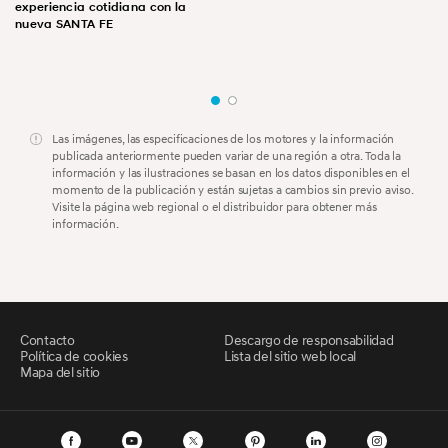
experiencia cotidiana con la
nueva SANTA FE
Las imágenes, las especificaciones de los motores y la información
publicada anteriormente pueden variar de una región a otra. Toda la
información y las ilustraciones se basan en los datos disponibles en el
momento de la publicación y están sujetas a cambios sin previo aviso.
Visite la página web regional o el distribuidor para obtener más
información.
Contacto
Descargo de responsabilidad
Política de cookies
Lista del sitio web local
Mapa del sitio