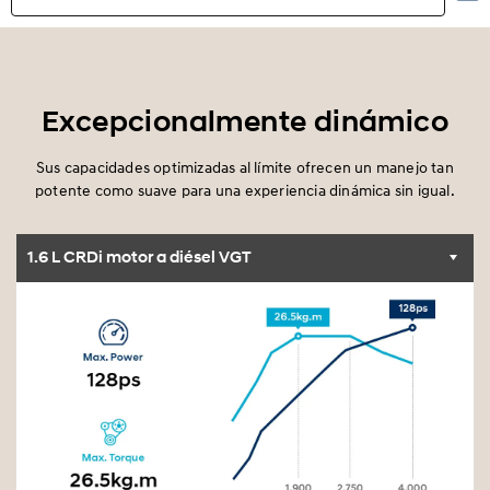
Aspectos destacados
Exterior
Excepcionalmente dinámico
Interior
Sus capacidades optimizadas al límite ofrecen un manejo tan
potente como suave para una experiencia dinámica sin igual.
Rendimiento
1.6 L CRDi motor a diésel VGT
Seguridad
Comodidad
Especificaciones