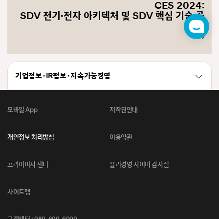
CES 2024:
SDV 전기・전자 아키텍처 및 SDV 핵심 기술 공
개
챗
봇
기업정보 · IR정보 · 지속가능경영
모바일 App
저작권안내
개인정보 처리방침
이용약관
프라이버시 센터
윤리경영 사이버 감사실
사이트맵