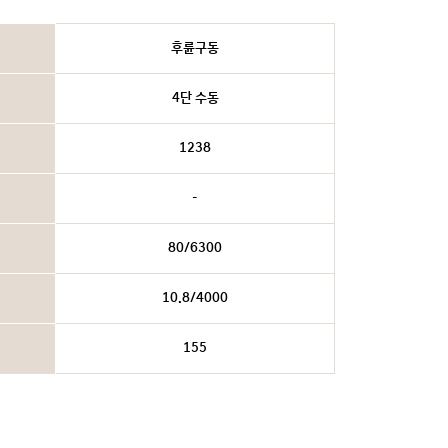
후륜구동
4단 수동
1238
-
80/6300
10.8/4000
155