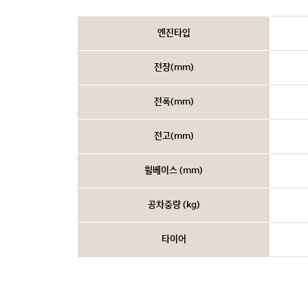
엔진타입
전장(mm)
전폭(mm)
전고(mm)
휠베이스 (mm)
공차중량 (kg)
타이어