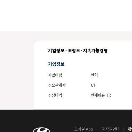
기업정보 · IR정보 · 지속가능경영
기업정보
기업이념
연혁
주요관계사
CI
수상내역
인재채용
모바일 App
저작권안내
개