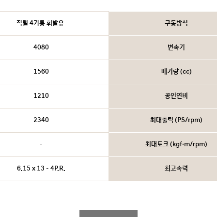
직렬 4기통 휘발유
구동방식
4080
변속기
1560
배기량 (cc)
1210
공인연비
2340
최대출력 (PS/rpm)
-
최대토크 (kgf·m/rpm)
6.15 x 13 - 4P.R.
최고속력