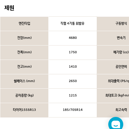
제원
엔진타입
직렬 4기통 휘발유
구동방식
전장(mm)
4680
변속기
전폭(mm)
1750
배기량 (cc)
전고(mm)
1410
공인연비
휠베이스 (mm)
2650
최대출력 (PS/r
공차중량 (kg)
1215
최대토크 (kgf·m/
타이어155SR13
185/70SR14
최고속력
챗