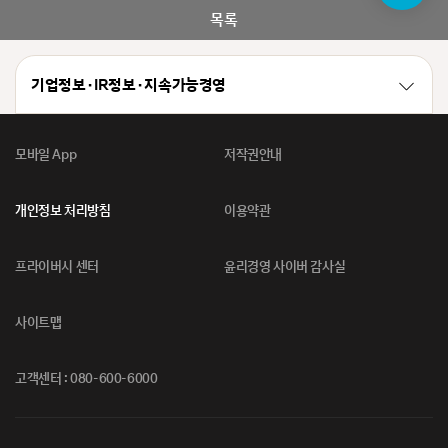
봇
목록
기업정보 · IR정보 · 지속가능경영
모바일 App
저작권안내
개인정보 처리방침
이용약관
프라이버시 센터
윤리경영 사이버 감사실
사이트맵
고객센터 : 080-600-6000