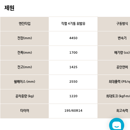
제원
엔진타입
직렬 4기통 휘발유
구동방식
전장(mm)
4450
변속기
전폭(mm)
1700
배기량 (cc)
전고(mm)
1425
공인연비
휠베이스 (mm)
2550
최대출력 (PS/r
공차중량 (kg)
1220
최대토크 (kgf·m/
타이어
195/60R14
최고속력
챗