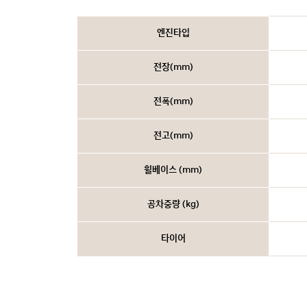
엔진타입
전장(mm)
전폭(mm)
전고(mm)
휠베이스 (mm)
공차중량 (kg)
타이어