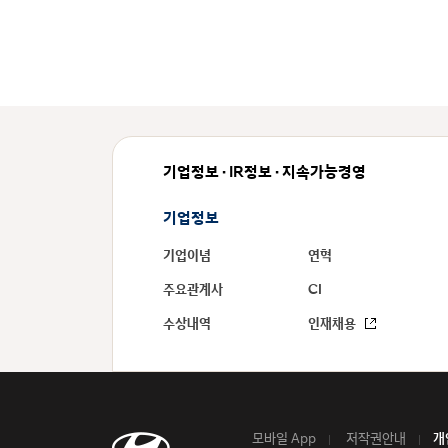
기업정보 · IR정보 · 지속가능경영
기업정보
기업이념
연혁
주요관계사
CI
수상내역
인재채용
모바일 App
저작권안내
개