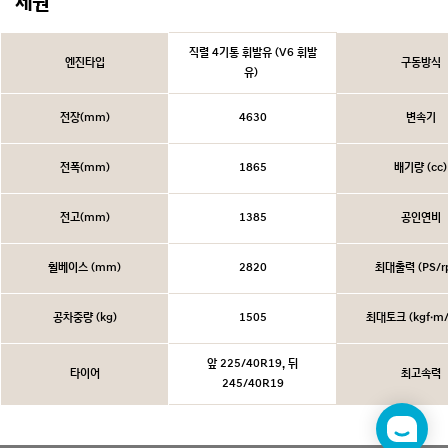
제원
직렬 4기통 휘발유 (V6 휘발
엔진타입
구동방식
유)
전장(mm)
4630
변속기
전폭(mm)
1865
배기량 (cc)
전고(mm)
1385
공인연비
휠베이스 (mm)
2820
최대출력 (PS/r
공차중량 (kg)
1505
최대토크 (kgf·m/
앞 225/40R19, 뒤
타이어
최고속력
245/40R19
챗