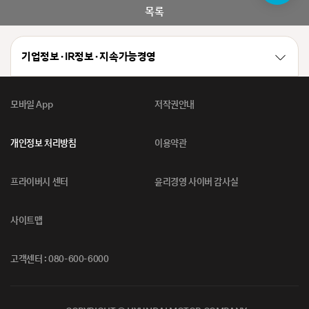
봇
목록
기업정보 · IR정보 · 지속가능경영
모바일 App
저작권안내
개인정보 처리방침
이용약관
프라이버시 센터
윤리경영 사이버 감사실
사이트맵
고객센터 : 080-600-6000