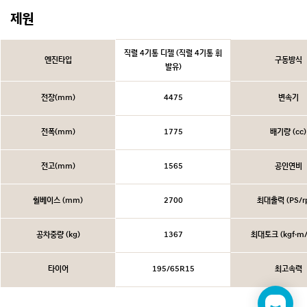
제원
직렬 4기통 디젤 (직렬 4기통 휘
엔진타입
구동방식
발유)
전장(mm)
4475
변속기
전폭(mm)
1775
배기량 (cc)
전고(mm)
1565
공인연비
휠베이스 (mm)
2700
최대출력 (PS/r
공차중량 (kg)
1367
최대토크 (kgf·m/
타이어
195/65R15
최고속력