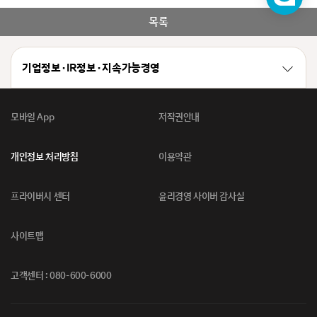
챗
봇
목록
기업정보 · IR정보 · 지속가능경영
모바일 App
저작권안내
개인정보 처리방침
이용약관
프라이버시 센터
윤리경영 사이버 감사실
사이트맵
고객센터 : 080-600-6000