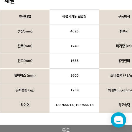
제원
엔진타입
직렬 4기통 휘발유
구동방식
전장(mm)
4025
변속기
전폭(mm)
1740
배기량 (cc)
전고(mm)
1635
공인연비
휠베이스 (mm)
2600
최대출력 (PS/r
공차중량 (kg)
1259
최대토크 (kgf·m/
타이어
185/65R14, 195/55R15
최고속력
챗
봇
목록