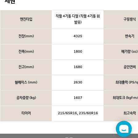
제원
직렬 4기통 디젤 (직렬 4기통 휘
엔진타입
구동방식
발유)
전장(mm)
4325
변속기
전폭(mm)
1800
배기량 (cc)
전고(mm)
1680
공인연비
휠베이스 (mm)
2630
최대출력 (PS/r
공차중량 (kg)
1607
최대토크 (kgf·m/
타이어
215/65R16, 235/60R16
최고속력
챗
봇