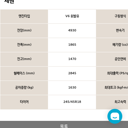
제원
엔진타입
V6 휘발유
구동방식
전장(mm)
4930
변속기
전폭(mm)
1865
배기량 (cc)
전고(mm)
1470
공인연비
휠베이스 (mm)
2845
최대출력 (PS/r
공차중량 (kg)
1630
최대토크 (kgf·m/
타이어
245/45R18
최고속력
챗
봇
목록