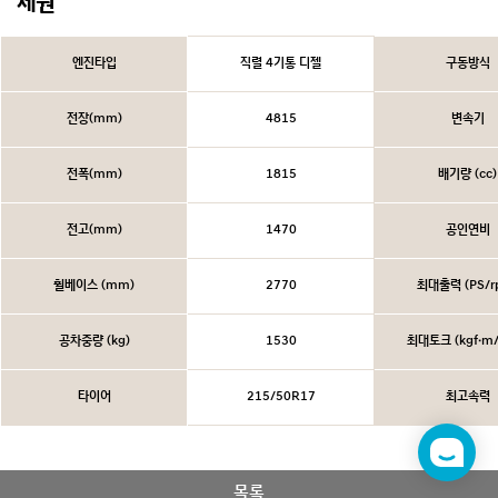
제원
엔진타입
직렬 4기통 디젤
구동방식
전장(mm)
4815
변속기
전폭(mm)
1815
배기량 (cc)
전고(mm)
1470
공인연비
휠베이스 (mm)
2770
최대출력 (PS/r
공차중량 (kg)
1530
최대토크 (kgf·m/
타이어
215/50R17
최고속력
챗
봇
목록