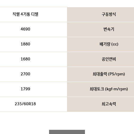
직렬 4기통 디젤
구동방식
4690
변속기
1880
배기량 (cc)
1680
공인연비
2700
최대출력 (PS/rpm)
1799
최대토크 (kgf·m/rpm)
235/60R18
최고속력