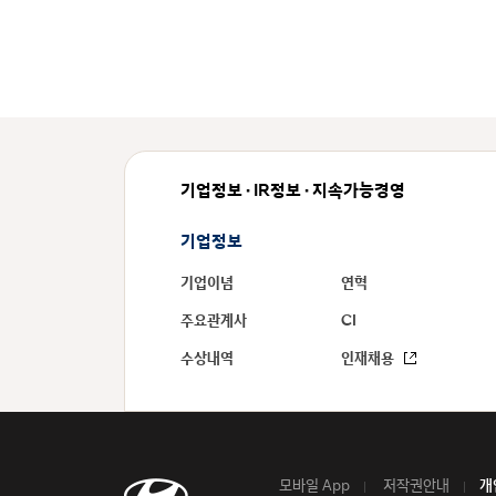
기업정보 · IR정보 · 지속가능경영
기업정보
기업이념
연혁
주요관계사
CI
수상내역
인재채용
모바일 App
저작권안내
개