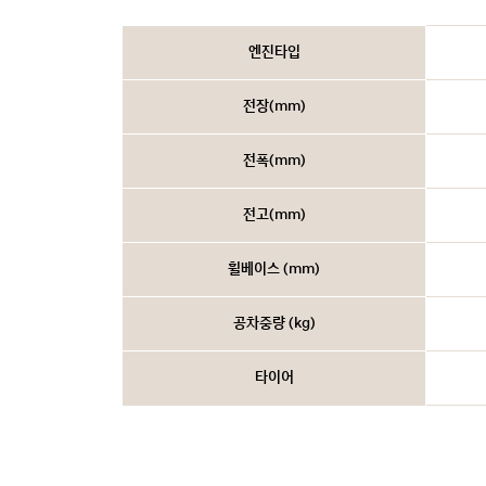
엔진타입
전장(mm)
전폭(mm)
전고(mm)
휠베이스 (mm)
공차중량 (kg)
타이어