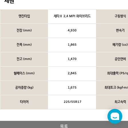
제원
엔진타입
세타Ⅱ 2.4 MPI 하이브리드
구동방식
전장 (mm)
4,930
변속기
전폭 (mm)
1,865
배기량 (cc)
전고 (mm)
1,470
공인연비
휠베이스 (mm)
2,845
최대출력 (PS/r
공차중량 (kg)
1,675
최대토크 (kgf·m/
타이어
225/55R17
최고속력
챗
봇
목록