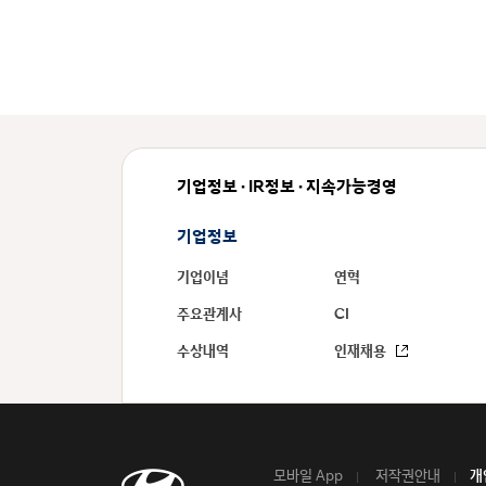
기업정보 · IR정보 · 지속가능경영
기업정보
기업이념
연혁
주요관계사
CI
수상내역
인재채용
모바일 App
저작권안내
개