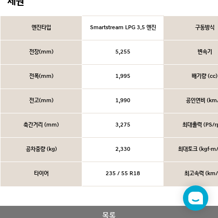
제원
엔진타입
Smartstream LPG 3.5 엔진
구동방식
전장(mm)
5,255
변속기
전폭(mm)
1,995
배기량 (cc)
전고(mm)
1,990
공인연비 (km/
축간거리 (mm)
3,275
최대출력 (PS/r
공차중량 (kg)
2,330
최대토크 (kgf·m/
타이어
235 / 55 R18
최고속력 (km/
챗
봇
목록