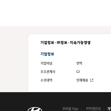
기업정보 · IR정보 · 지속가능경영
기업정보
기업이념
연혁
주요관계사
CI
수상내역
인재채용
모바일 App
저작권안내
개