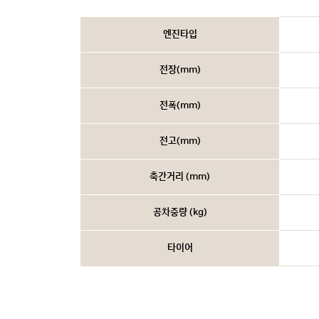
엔진타입
전장(mm)
전폭(mm)
전고(mm)
축간거리 (mm)
공차중량 (kg)
타이어