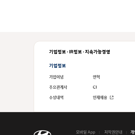
기업정보 · IR정보 · 지속가능경영
기업정보
기업이념
연혁
주요관계사
CI
수상내역
인재채용
모바일 App
저작권안내
개