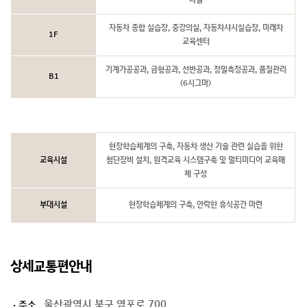
자동차 종합 실습장, 중강의실, 자동차샤시실습장, 미래차
1F
교육센터
기계가공공과, 금형공과, 선반공과, 정밀측정공과, 품질관리
B1
(6시그마)
현장학습체계의 구축, 자동차 생산 기술 관련 실습을 위한
교육시설
첨단장비 설치, 원격교육 시스템구축 및 멀티미디어 교육매
체 구성
부대시설
현장학습체계의 구축, 안락한 휴식공간 마련
상세교통편안내
울산광역시 북구 염포로 700
주소