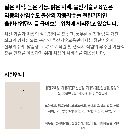
넓은 지식, 높은 기능, 밝은 미래. 울산기술교육원은
역동의 산업수도 울산의 자동차수출 전진기지인
울산산업단지를 굽어보는 위치에 자리잡고 있습니다.
최신 기술과 최상의 실습장비를 갖추고, 풍부한 현장경험을 가진
최고의 강사진으로 구성된 울산기술교육원에서는 첨단기술과
실무위주의 '맞춤형 교육'으로 직원 및 협력사 직원의 우수한 기술력
갖춘 인재를 육성하기 위해 최상의 서비스를 제공합니다.
시설안내
용접교육장, 자동차전기실습장, 자동차엔진실습장, 중강의
4F
실, 용접연구실, 자동차샤시단품실습장
보전공과, PLC공과, 로보트공과, 중강의실, 소강의실, 공압
3F
제어공과, 공압전기제어공과, 전기전자공과, 유압공과
사무실, 강사대기실, 전산공과, 대강의실, 매체개발실, 세미
2F
나실