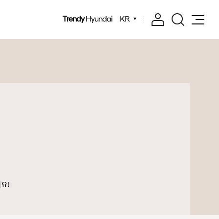
Trendy
Hyundai
KR
요!