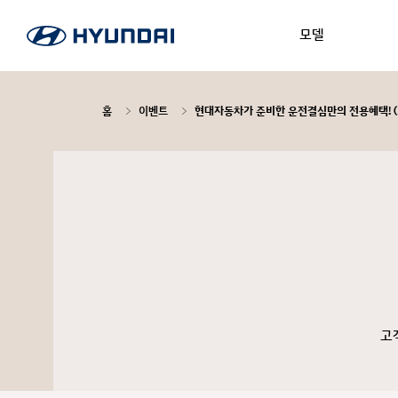
모델
홈
이벤트
현대자동차가 준비한 운전결심만의 전용혜택! (2
고