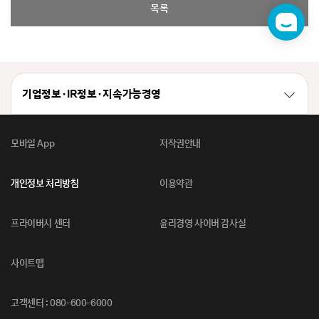
목록
챗
봇
기업정보 · IR정보 · 지속가능경영
모바일 App
저작권안내
개인정보 처리방침
이용약관
프라이버시 센터
윤리경영 사이버 감사실
사이트맵
고객센터 : 080-600-6000