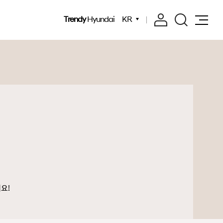
Trendy
Hyundai
KR
요!