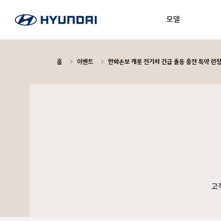
모델
홈
이벤트
한화손보 캐롯 전기차 긴급 출동 충전 특약 런
고