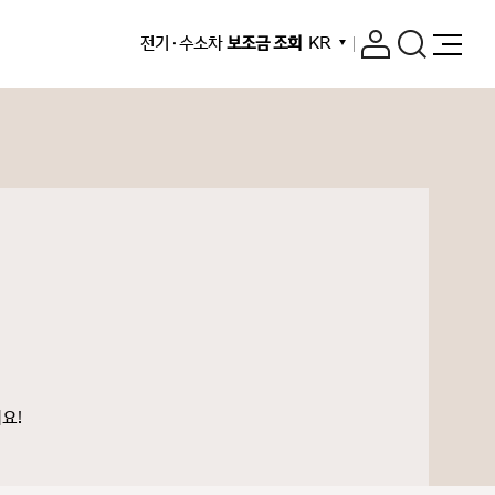
전기 · 수소차
보조금 조회
KR
요!