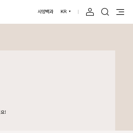
사양백과
KR
요!