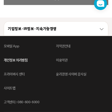
챗
봇
기업정보 · IR정보 · 지속가능경영
모바일 App
저작권안내
개인정보 처리방침
이용약관
프라이버시 센터
윤리경영 사이버 감사실
사이트맵
고객센터 : 080-600-6000