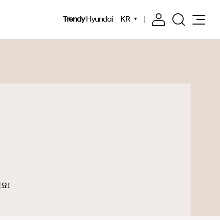
Trendy
Hyundai
KR
요!