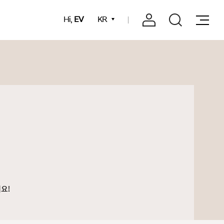
Hi,
EV
KR
요!