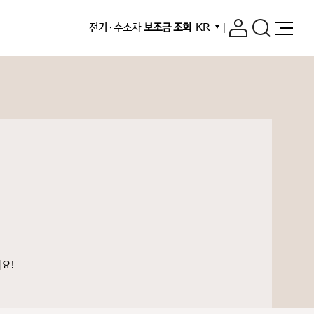
전기 · 수소차
보조금 조회
KR
요!